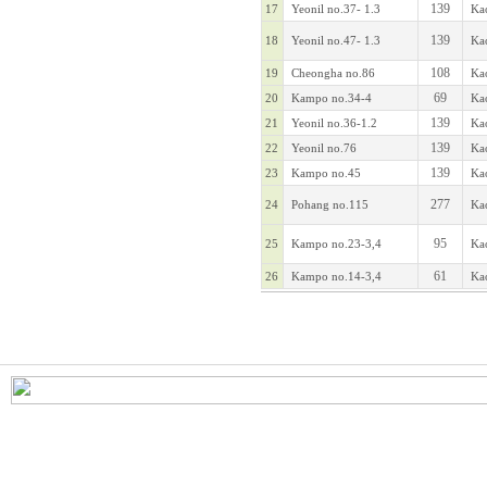
139
17
Yeonil no.37- 1.3
Kao
139
18
Yeonil no.47- 1.3
Kao
108
19
Cheongha no.86
Kao
69
20
Kampo no.34-4
Kao
139
21
Yeonil no.36-1.2
Kao
139
22
Yeonil no.76
Kao
139
23
Kampo no.45
Kao
277
24
Pohang no.115
Kao
95
25
Kampo no.23-3,4
Kao
61
26
Kampo no.14-3,4
Kao