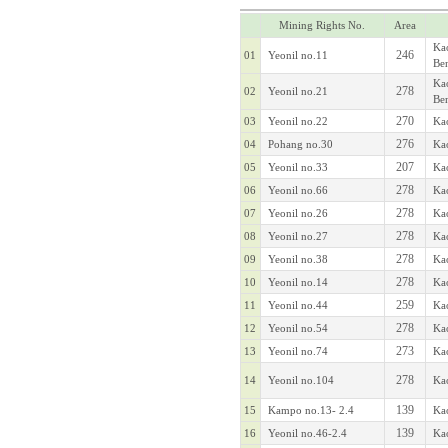
Mining Rights No.
Area
Kao
246
01
Yeonil no.11
Ben
Kao
278
02
Yeonil no.21
Ben
270
03
Yeonil no.22
Kao
276
04
Pohang no.30
Kao
207
05
Yeonil no.33
Kao
278
06
Yeonil no.66
Kao
278
07
Yeonil no.26
Kao
278
08
Yeonil no.27
Kao
278
09
Yeonil no.38
Kao
278
10
Yeonil no.14
Kao
259
11
Yeonil no.44
Kao
278
12
Yeonil no.54
Kao
273
13
Yeonil no.74
Kao
278
14
Yeonil no.104
Kao
139
15
Kampo no.13- 2.4
Kao
139
16
Yeonil no.46-2.4
Kao